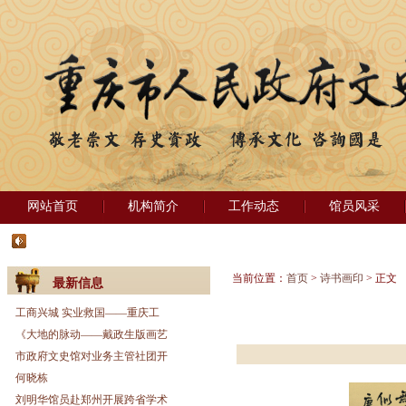
网站首页
机构简介
工作动态
馆员风采
当前位置：
首页
>
诗书画印
> 正文
最新信息
工商兴城 实业救国——重庆工
《大地的脉动——戴政生版画艺
市政府文史馆对业务主管社团开
何晓栋
刘明华馆员赴郑州开展跨省学术