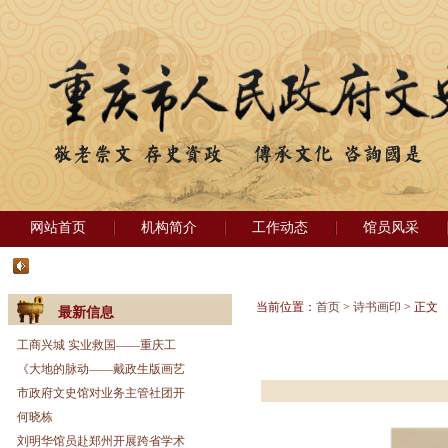
网站首页
机构简介
工作动态
馆员风采
当前位置：
首页
>
诗书画印
> 正文
最新信息
工商兴城 实业救国——重庆工
《大地的脉动——戴政生版画艺
市政府文史馆对业务主管社团开
何晓栋
刘明华馆员赴郑州开展跨省学术