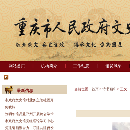
网站首页
机构简介
工作动态
馆员风采
当前位置：
首页
>
诗书画印
> 正文
最新信息
市政府文史馆对业务主管社团开
何晓栋
刘明华馆员赴郑州开展跨省学术
市政府文史馆党组理论学习中心
党建引领聚合力 联建共建促发