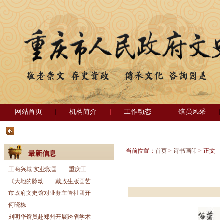
网站首页
机构简介
工作动态
馆员风采
当前位置：
首页
>
诗书画印
> 正文
最新信息
工商兴城 实业救国——重庆工
《大地的脉动——戴政生版画艺
市政府文史馆对业务主管社团开
何晓栋
刘明华馆员赴郑州开展跨省学术