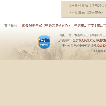
张春新《清清河边
上一条:
漆光《鸟语花香》
下一条:
友情链接：
国务院参事室（中央文史研究馆）
|
中共重庆市委
|
重庆
地址：重庆市渝中区上清寺学田湾正街1号6楼 
版权所有：
重庆市人民政府文史研究
事业单位网站电子标识编号:
CA0400
Copyrigh