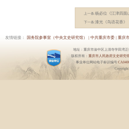
杨必位《江津四面
上一条:
漆光《鸟语花香》
下一条:
友情链接：
国务院参事室（中央文史研究馆）
|
中共重庆市委
|
重庆
地址：重庆市渝中区上清寺学田湾正街1号6楼 
版权所有：
重庆市人民政府文史研究
事业单位网站电子标识编号:
CA0400
Copyrigh