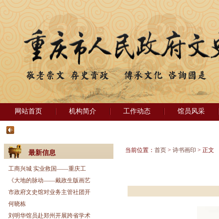
网站首页
机构简介
工作动态
馆员风采
当前位置：
首页
>
诗书画印
> 正文
最新信息
工商兴城 实业救国——重庆工
《大地的脉动——戴政生版画艺
市政府文史馆对业务主管社团开
何晓栋
刘明华馆员赴郑州开展跨省学术