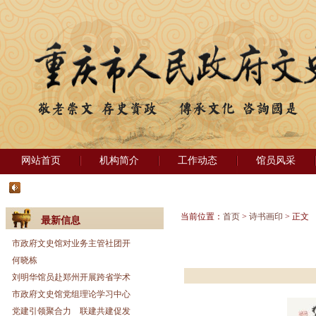
网站首页
机构简介
工作动态
馆员风采
当前位置：
首页
>
诗书画印
> 正文
最新信息
市政府文史馆对业务主管社团开
何晓栋
刘明华馆员赴郑州开展跨省学术
市政府文史馆党组理论学习中心
党建引领聚合力 联建共建促发