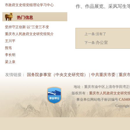
市政府文史馆党组理论学习中心
作、作品展览、采风写生
热门信息
坚持守正创新 以“三变三不变
重庆市人民政府文史研究馆简介
上一条:没有了
王川平
办公室
下一条:
熊笃
李长明
梁上泉
友情链接：
国务院参事室（中央文史研究馆）
|
中共重庆市委
|
重庆
地址：重庆市渝中区上清寺学田湾正街1号6楼 
版权所有：
重庆市人民政府文史研究
事业单位网站电子标识编号:
CA0400
Copyrigh