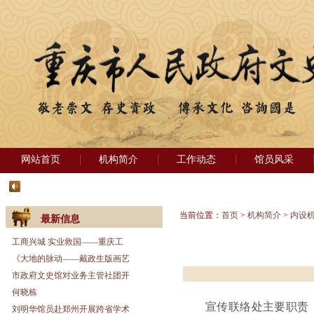
网站首页
机构简介
工作动态
馆员风采
当前位置：
首页
>
机构简介
>
内设
最新信息
工商兴城 实业救国——重庆工
《大地的脉动——戴政生版画艺
市政府文史馆对业务主管社团开
何晓栋
宣传联络处主要职责
刘明华馆员赴郑州开展跨省学术