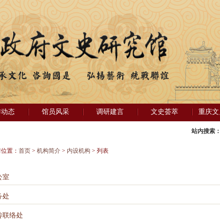
作动态
馆员风采
调研建言
文史荟萃
重庆文
站内搜索
前位置：
首页
>
机构简介
>
内设机构
> 列表
公室
务处
传联络处