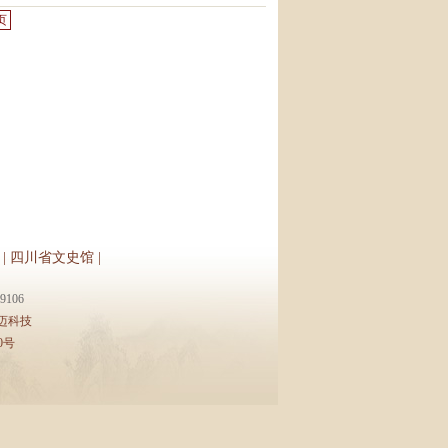
页
|
四川省文史馆
|
106
迈科技
0号