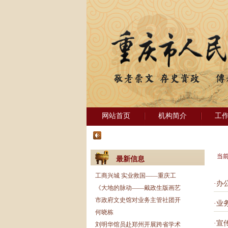
网站首页
机构简介
工
当
最新信息
工商兴城 实业救国——重庆工
·
办
《大地的脉动——戴政生版画艺
市政府文史馆对业务主管社团开
·
业
何晓栋
·
宣
刘明华馆员赴郑州开展跨省学术