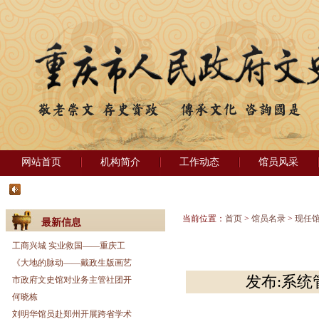
网站首页
机构简介
工作动态
馆员风采
当前位置：
首页
>
馆员名录
>
现任
最新信息
工商兴城 实业救国——重庆工
《大地的脉动——戴政生版画艺
发布:系统管
市政府文史馆对业务主管社团开
何晓栋
刘明华馆员赴郑州开展跨省学术