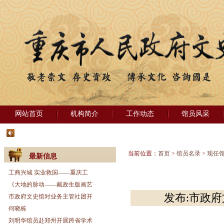
网站首页
机构简介
工作动态
馆员风采
当前位置：
首页
>
馆员名录
>
现任
最新信息
工商兴城 实业救国——重庆工
《大地的脉动——戴政生版画艺
发布:市政府文
市政府文史馆对业务主管社团开
何晓栋
刘明华馆员赴郑州开展跨省学术