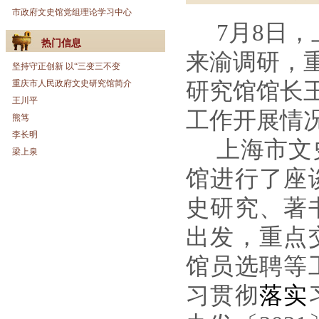
市政府文史馆党组理论学习中心
7
月
8
日，
热门信息
来渝调研，
坚持守正创新 以“三变三不变
重庆市人民政府文史研究馆简介
研究馆馆长
王川平
工作开展情
熊笃
李长明
上海市文
梁上泉
馆进行了座
史研究、著
出发，重点
馆员选聘等
习贯彻
落实