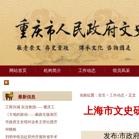
网站首页
机构简介
工作动态
馆员风采
当前位置：
首页
>
工作动态
> 正文
最新信息
工商兴城 实业救国——重庆工
上海市文史
《大地的脉动——戴政生版画艺
市政府文史馆对业务主管社团开
何晓栋
发布:市政府
刘明华馆员赴郑州开展跨省学术