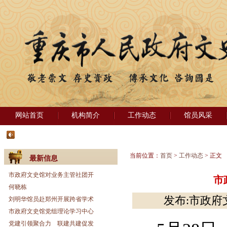
网站首页
机构简介
工作动态
馆员风采
当前位置：
首页
>
工作动态
> 正文
最新信息
市政府文史馆对业务主管社团开
市
何晓栋
发布:市政府文
刘明华馆员赴郑州开展跨省学术
市政府文史馆党组理论学习中心
党建引领聚合力 联建共建促发