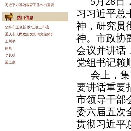
5
月
28
日
习近平对基础教育工作作出重要
习习近平总
热门信息
神，研究贯
坚持守正创新 以“三变三不变
重庆市人民政府文史研究馆简介
神。市政协
王川平
会议并讲话
熊笃
李长明
党组书记赖
梁上泉
会上，集
要讲话重要
市领导干部
委六届五次
贯彻习近平