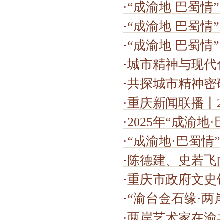
·
“成渝地 巴蜀情”系列文
·
“成渝地 巴蜀情
·
“成渝地 巴蜀情
·
城市精神与现代
·
共探城市精神密码
·
重庆新闻联播丨20
·
2025年“成渝
·
“成渝地·巴蜀情
·
陈德建、史若飞
·
重庆市政府文史馆主办
·
“渝台金石缘·
·
两岸艺术家在渝