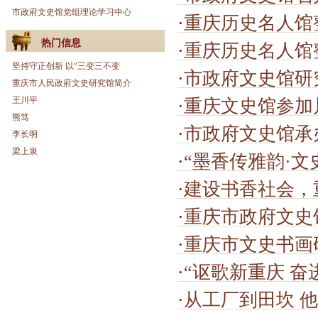
市政府文史馆党组理论学习中心
·
重庆历史名人馆
热门信息
·
重庆历史名人馆
坚持守正创新 以“三变三不变
·
市政府文史馆研究成果
重庆市人民政府文史研究馆简介
王川平
·
重庆文史馆参加
熊笃
·
市政府文史馆承办“巴渝翰墨颂
李长明
梁上泉
·
“墨香传雅韵·文史润芳华——
·
建设书香社会，重
·
重庆市政府文史
·
重庆市文史书画
·
“讴歌新重庆 奋
·
从工厂到田坎 他