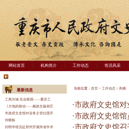
网站首页
机构简介
工作动态
馆员风采
当前位置：
首页
>
工作动态
> 列表
最新信息
工商兴城 实业救国——重庆工
·
市政府文史馆对
《大地的脉动——戴政生版画艺
市政府文史馆对业务主管社团开
·
市政府文史馆馆员徐
何晓栋
·
市政府文史馆召
刘明华馆员赴郑州开展跨省学术