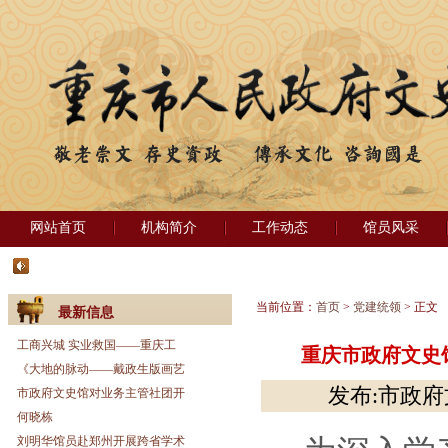
网站首页
机构简介
工作动态
馆员风采
当前位置：
首页
>
党建统领
> 正文
最新信息
工商兴城 实业救国——重庆工
重庆市政府文史
《大地的脉动——戴政生版画艺
发布:市政府文
市政府文史馆对业务主管社团开
何晓栋
刘明华馆员赴郑州开展跨省学术